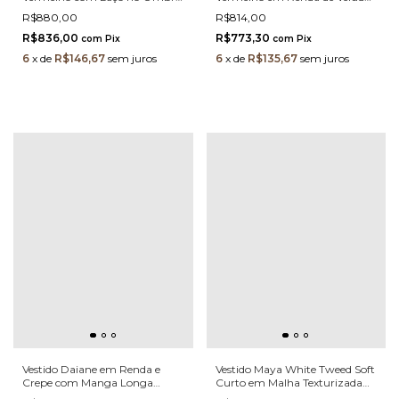
– Modelagem Corset em Crepe
– Alças Finas e Forro Nude 3278
R$880,00
R$814,00
3280 - LP
- LP
R$836,00
R$773,30
com
Pix
com
Pix
6
x
de
R$146,67
sem juros
6
x
de
R$135,67
sem juros
Vestido Daiane em Renda e
Vestido Maya White Tweed Soft
Crepe com Manga Longa
Curto em Malha Texturizada
Elegante e Estruturado
Off White com Modelagem