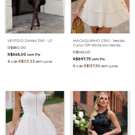
VESTIDO DIANA 3161 - LP
MACAQUINHO CRIS - Vestido
Curto Off-White em Renda
R$680,00
com Saia em Camadas Godê
R$945,00
Bliss
R$646,00
com
Pix
R$897,75
com
Pix
6
x
de
R$113,33
sem juros
6
x
de
R$157,50
sem juros