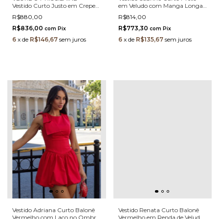
Vestido Curto Justo em Crepe
em Veludo com Manga Longa
Paramount com Bordado
Thumbhole e Drapeado –
R$880,00
R$814,00
Manual e Faixa Drapeada
Modelagem Blusê 3283 - LP
R$836,00
R$773,30
com
Pix
com
Pix
6
x
de
R$146,67
sem juros
6
x
de
R$135,67
sem juros
Vestido Adriana Curto Balonê
Vestido Renata Curto Balonê
Vermelho com Laço no Ombro
Vermelho em Renda de Veludo