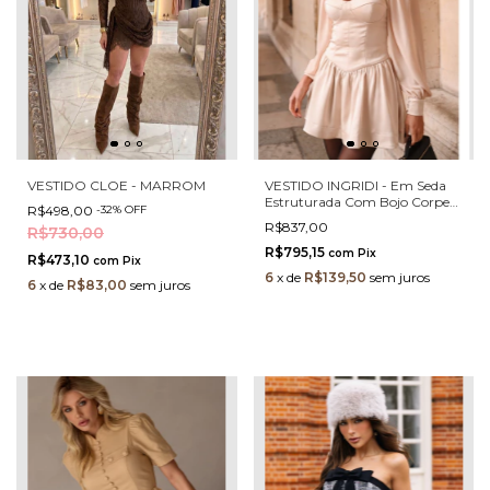
VESTIDO CLOE - MARROM
VESTIDO INGRIDI - Em Seda
Estruturada Com Bojo Corpete
R$498,00
-
32
%
OFF
Modelador Shorts Interno E
R$837,00
R$730,00
Bolsos
R$795,15
com
Pix
R$473,10
com
Pix
6
x
de
R$139,50
sem juros
6
x
de
R$83,00
sem juros