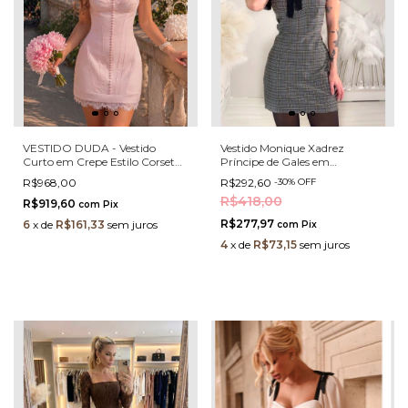
VESTIDO DUDA - Vestido
Vestido Monique Xadrez
Curto em Crepe Estilo Corset
Príncipe de Gales em
Chérie com Renda Chantilly
Alfaiataria com Elastano e
R$968,00
R$292,60
-
30
%
OFF
Gravata Removível
R$418,00
R$919,60
com
Pix
R$277,97
6
x
de
R$161,33
sem juros
com
Pix
4
x
de
R$73,15
sem juros