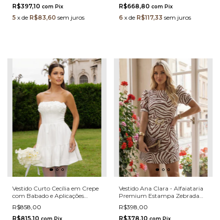
R$397,10
R$668,80
com
Pix
com
Pix
5
x
de
R$83,60
sem juros
6
x
de
R$117,33
sem juros
Vestido Curto Cecília em Crepe
Vestido Ana Clara - Alfaiataria
com Babado e Aplicações
Premium Estampa Zebrada
Florais
Marrom com Cinto
R$858,00
R$398,00
R$815,10
R$378,10
com
Pix
com
Pix