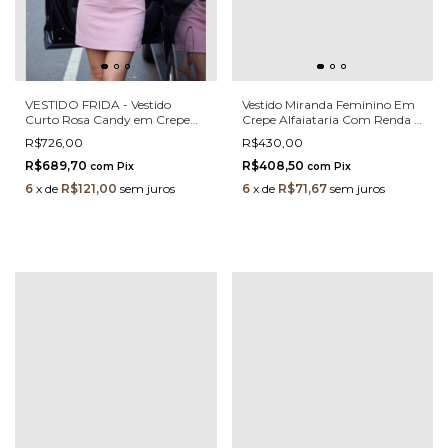
VESTIDO FRIDA - Vestido
Vestido Miranda Feminino Em
Curto Rosa Candy em Crepe
Crepe Alfaiataria Com Renda E
com Renda Chantilly e Laço
Gola Boneca Bordada Com
R$726,00
R$430,00
Estruturado Grace
Pedrarias
R$689,70
R$408,50
com
Pix
com
Pix
6
x
de
R$121,00
sem juros
6
x
de
R$71,67
sem juros