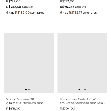
R$792,00
R$793,00
Acinturada
R$752,40
R$753,35
com
Pix
com
Pix
6
x
de
R$132,00
sem juros
6
x
de
R$132,17
sem juros
Vestido Mariana Off em
Vestido Lara Curto Off White
Alfaiataria Premium com
em Crepe Acetinado com Saia
Pérolas e Laço Lateral –
Balonê e Detalhe de Laços
R$418,00
R$704,00
Elegância Sofisticada