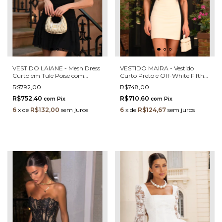
VESTIDO LAIANE - Mesh Dress
VESTIDO MAIRA - Vestido
Curto em Tule Poise com
Curto Preto e Off-White Fifth
Babados e Laços em Cetim
em Crepe Estruturado com
R$792,00
R$748,00
Maxi Laço
R$752,40
R$710,60
com
Pix
com
Pix
6
x
de
R$132,00
sem juros
6
x
de
R$124,67
sem juros