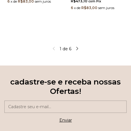
R$473,10
6
x
de
R$83,00
sem juros
com
Pix
6
x
de
R$83,00
sem juros
1
de
6
cadastre-se e receba nossas
Ofertas!