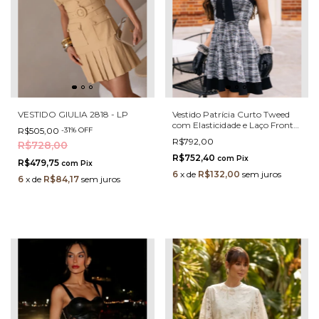
VESTIDO GIULIA 2818 - LP
Vestido Patrícia Curto Tweed
com Elasticidade e Laço Frontal
R$505,00
-
31
%
OFF
Elegante e Estruturado
R$792,00
R$728,00
R$752,40
com
Pix
R$479,75
com
Pix
6
x
de
R$132,00
sem juros
6
x
de
R$84,17
sem juros