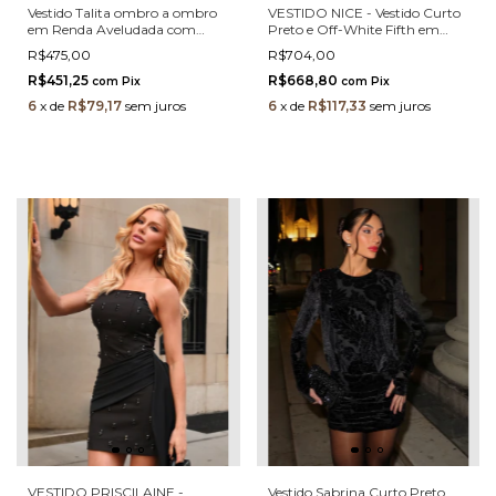
Vestido Talita ombro a ombro
VESTIDO NICE - Vestido Curto
em Renda Aveludada com
Preto e Off-White Fifth em
Pérolas
Crepe Estruturado com Maxi
R$475,00
R$704,00
Laço
R$451,25
R$668,80
com
Pix
com
Pix
6
x
de
R$79,17
sem juros
6
x
de
R$117,33
sem juros
VESTIDO PRISCILAINE -
Vestido Sabrina Curto Preto