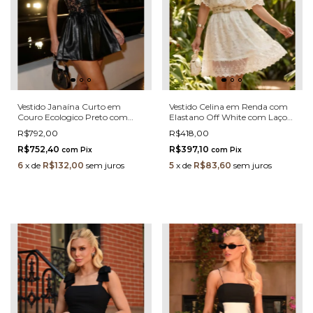
Vestido Janaína Curto em
Vestido Celina em Renda com
Couro Ecologico Preto com
Elastano Off White com Laço
Renda e Transparência –
em Pérolas e Cinto
R$792,00
R$418,00
Modelagem Estruturada 3299 -
LP
R$752,40
R$397,10
com
Pix
com
Pix
6
x
de
R$132,00
sem juros
5
x
de
R$83,60
sem juros