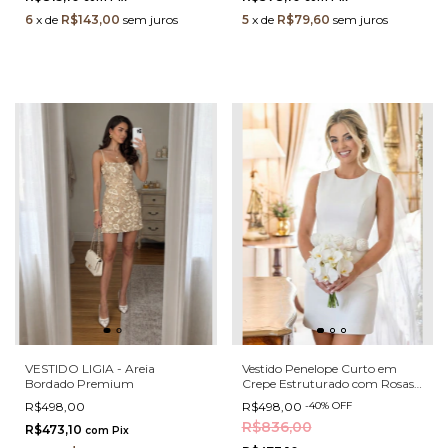
6
x
de
R$143,00
sem juros
5
x
de
R$79,60
sem juros
VESTIDO LIGIA - Areia
Vestido Penelope Curto em
Bordado Premium
Crepe Estruturado com Rosas
3D e Peplum
R$498,00
R$498,00
-
40
%
OFF
R$836,00
R$473,10
com
Pix