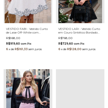
VESTIDO FABI - Vestido Curto
VESTIDO LARI - Vestido Curto
de Laise Off-White com
em Couro Sintético Bordado
Bordado Azul-Marinho Caribe
Moonstone com Saia Rodada
R$968,00
R$768,00
R$919,60
R$729,60
com
Pix
com
Pix
6
x
de
R$161,33
sem juros
6
x
de
R$128,00
sem juros