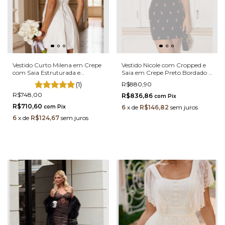
Vestido Curto Milena em Crepe
Vestido Nicole com Cropped e
com Saia Estruturada e
Saia em Crepe Preto Bordado –
Detalhe de Laço
Elegância e Acabamento
(1)
R$880,90
Delicado
R$748,00
R$836,86
com
Pix
R$710,60
com
Pix
6
x
de
R$146,82
sem juros
6
x
de
R$124,67
sem juros