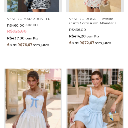
VESTIDO MARI 3008 - LP
VESTIDO ROSALI - Vestido
Curto Corte A em Alfaiataria
R$460,00
-
50
%
OFF
Premium com Gola Bordada
R$436,00
R$925,00
em Pérolas e Maxi Laço
R$414,20
com
Pix
R$437,00
com
Pix
6
x
de
R$72,67
sem juros
6
x
de
R$76,67
sem juros