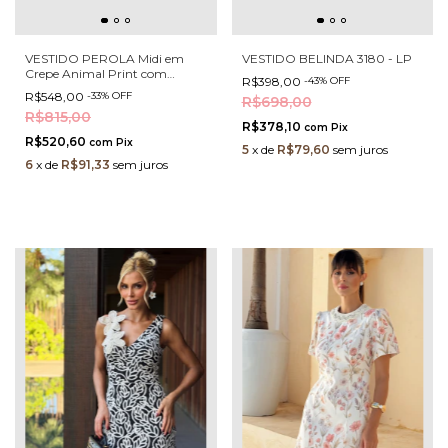
VESTIDO PEROLA Midi em
VESTIDO BELINDA 3180 - LP
Crepe Animal Print com
R$398,00
-
43
%
OFF
Recortes
R$548,00
-
33
%
OFF
R$698,00
R$815,00
R$378,10
com
Pix
R$520,60
com
Pix
5
x
de
R$79,60
sem juros
6
x
de
R$91,33
sem juros