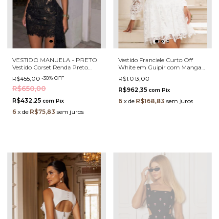
VESTIDO MANUELA - PRETO
Vestido Franciele Curto Off
Vestido Corset Renda Preto
White em Guipir com Mangas
Com Forro Nude Modelador
Longas e Amarração nas
R$455,00
-
30
%
OFF
R$1.013,00
Sem Alças
Costas
R$650,00
R$962,35
com
Pix
R$432,25
6
x
de
R$168,83
sem juros
com
Pix
6
x
de
R$75,83
sem juros