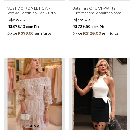
VESTIDO POA LETICIA -
Bata Tais Chic Off-White
Vestido Feminino Poá Curto
Summer em Viscolinho com
em Crepe com Forro Gola Laço
Renda Guipir
R$398,00
R$768,00
e Manga Longa
R$378,10
R$729,60
com
Pix
com
Pix
5
x
de
R$79,60
sem juros
6
x
de
R$128,00
sem juros