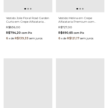
Vestido Jolie Floral Rosé Garden
Vestido Melina em Crepe
Curto em Crepe Alfaiataria
Alfaiataria Premium com
Premium com Ajuste Lace-Up
Bordado Manual em Pedraria e
R$836,00
R$727,00
Laço Elegante
R$794,20
R$690,65
com
Pix
com
Pix
6
x
de
R$139,33
sem juros
6
x
de
R$121,17
sem juros