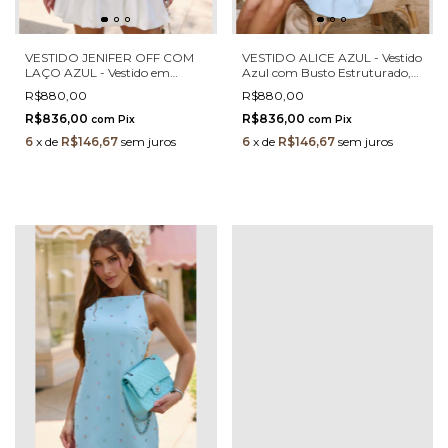
VESTIDO JENIFER OFF COM
VESTIDO ALICE AZUL - Vestido
LAÇO AZUL - Vestido em
Azul com Busto Estruturado,
Renda com Laços Decorativos e
Renda e Saia Evasê
R$880,00
R$880,00
Saia Evasê
R$836,00
R$836,00
com
Pix
com
Pix
6
x
de
R$146,67
sem juros
6
x
de
R$146,67
sem juros