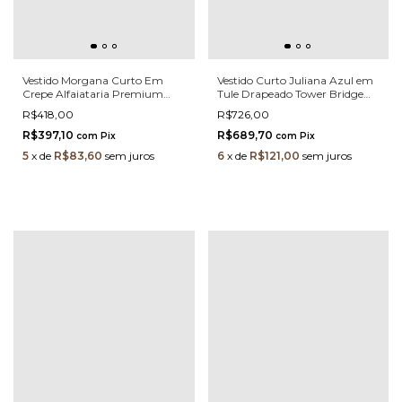
Vestido Morgana Curto Em
Vestido Curto Juliana Azul em
Crepe Alfaiataria Premium
Tule Drapeado Tower Bridge
Risca De Giz Doce De Leite
com Babados e Alças em Laço
R$418,00
R$726,00
Com Pérolas
R$397,10
R$689,70
com
Pix
com
Pix
5
x
de
R$83,60
sem juros
6
x
de
R$121,00
sem juros